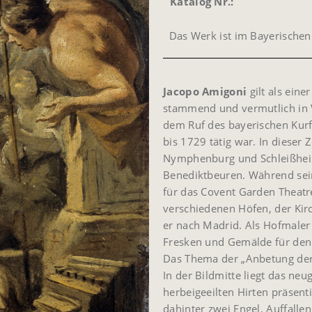
Katalog Nr.:
Das Werk ist im Bayerischen 
Jacopo Amigoni
gilt als ein
stammend und vermutlich in V
dem Ruf des bayerischen Kurf
bis 1729 tätig war. In dieser
Nymphenburg und Schleißheim
Benediktbeuren. Während sein
für das Covent Garden Theatr
verschiedenen Höfen, der Kir
er nach Madrid. Als Hofmaler
Fresken und Gemälde für den 
Das Thema der „Anbetung der 
In der Bildmitte liegt das neu
herbeigeeilten Hirten präsent
dahinter zwei Engel. Auffallen