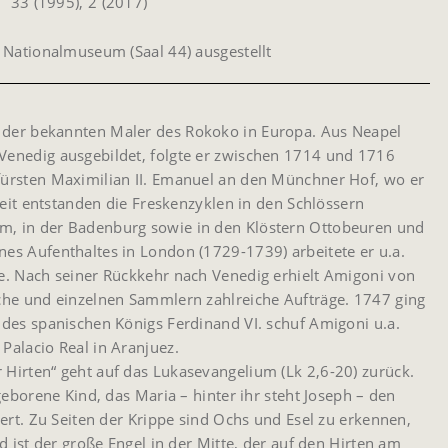
33 (1995), 2 (2017)
Nationalmuseum (Saal 44) ausgestellt
er der bekannten Maler des Rokoko in Europa. Aus Neapel
enedig ausgebildet, folgte er zwischen 1714 und 1716
ürsten Maximilian II. Emanuel an den Münchner Hof, wo er
 Zeit entstanden die Freskenzyklen in den Schlössern
, in der Badenburg sowie in den Klöstern Ottobeuren und
es Aufenthaltes in London (1729-1739) arbeitete er u.a.
e. Nach seiner Rückkehr nach Venedig erhielt Amigoni von
che und einzelnen Sammlern zahlreiche Aufträge. 1747 ging
 des spanischen Königs Ferdinand VI. schuf Amigoni u.a.
Palacio Real in Aranjuez.
Hirten“ geht auf das Lukasevangelium (Lk 2,6-20) zurück.
geborene Kind, das Maria – hinter ihr steht Joseph – den
iert. Zu Seiten der Krippe sind Ochs und Esel zu erkennen,
d ist der große Engel in der Mitte, der auf den Hirten am