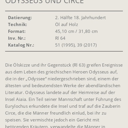
ODYSSEUS UND CIRCE
Datierung:
2. Hälfte 18. Jahrhundert
Technik:
Öl auf Holz
Format:
45,10 cm / 31,80 cm
Inv. Nr.:
Rl 64
Katalog Nr.:
51 (1995), 39 (2017)
Die Ölskizze und ihr Gegenstück (Rl 63) greifen Ereignisse
aus dem Leben des griechischen Heroen Odysseus auf,
die in der „Odyssee“ niedergeschrieben sind, einem der
ältesten und bedeutendsten Werke der abendländischen
Literatur. Odysseus landete auf der Heimreise auf der
Insel Aiaia. Ein Teil seiner Mannschaft unter Führung des
Eurylochus erkundete die Insel und traf auf die Zauberin
Circe, die die Männer freundlich einlud, bei ihr zu
speisen. Sie vermischte jedoch ein Gericht mit
betörenden Kräutern, verwandelte die Männer in